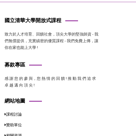
國立清華大學開放式課程
致力於人才培育、回饋社會，頂尖大學的堅強師資 - 我
們無償提供，充實縝密的優質課程 - 我們免費上傳，讓
你在家也能上大學 !
募款專區
感 謝 您 的 參 與，您 熱 情 的 回 饋 ! 推 動 我 們 追 求
卓 越 邁 向 頂 尖 !
網站地圖
課程討論
贊助單位
相關資源