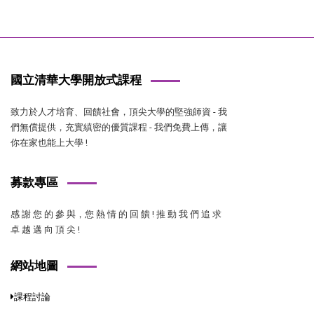
國立清華大學開放式課程
致力於人才培育、回饋社會，頂尖大學的堅強師資 - 我
們無償提供，充實縝密的優質課程 - 我們免費上傳，讓
你在家也能上大學 !
募款專區
感 謝 您 的 參 與，您 熱 情 的 回 饋 ! 推 動 我 們 追 求
卓 越 邁 向 頂 尖 !
網站地圖
課程討論