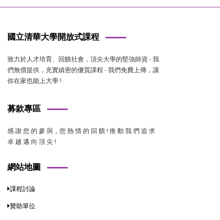
國立清華大學開放式課程
致力於人才培育、回饋社會，頂尖大學的堅強師資 - 我
們無償提供，充實縝密的優質課程 - 我們免費上傳，讓
你在家也能上大學 !
募款專區
感 謝 您 的 參 與，您 熱 情 的 回 饋 ! 推 動 我 們 追 求
卓 越 邁 向 頂 尖 !
網站地圖
課程討論
贊助單位