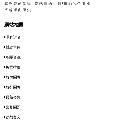
感 謝 您 的 參 與，您 熱 情 的 回 饋 ! 推 動 我 們 追 求
卓 越 邁 向 頂 尖 !
網站地圖
課程討論
贊助單位
相關資源
授權推薦
校內問卷
校外問卷
最新公告
常見問題
助教登入