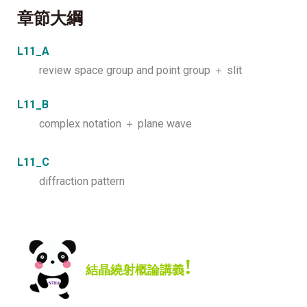
章節大綱
L11_A
review space group and point group ＋ slit
L11_B
complex notation ＋ plane wave
L11_C
diffraction pattern
!
結晶繞射概論講義