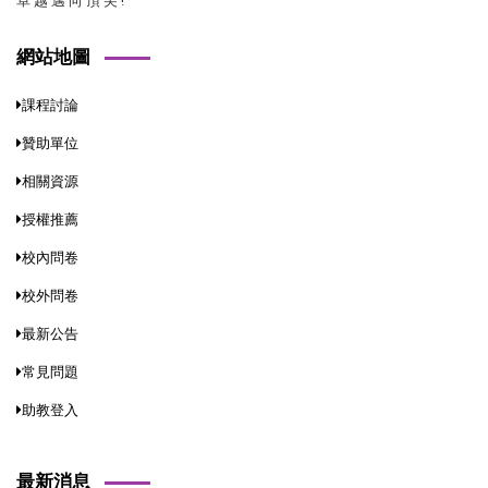
卓 越 邁 向 頂 尖 !
網站地圖
課程討論
贊助單位
相關資源
授權推薦
校內問卷
校外問卷
最新公告
常見問題
助教登入
最新消息