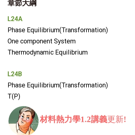
章節大綱
L24A
Phase Equilibrium(Transformation)
One component System
Thermodynamic Equilibrium
L24B
Phase Equilibrium(Transformation)
T(P)
材料熱力學1.2講義
更新
!