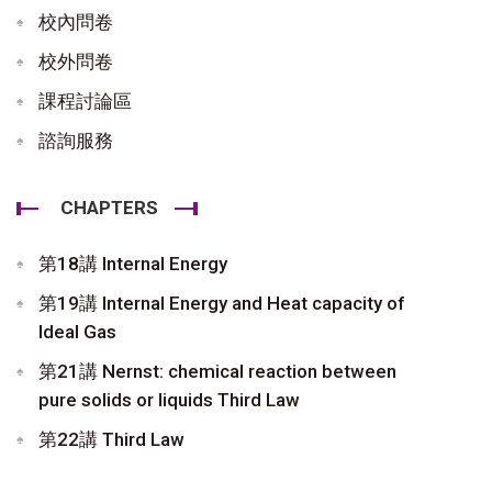
校內問卷
校外問卷
課程討論區
諮詢服務
CHAPTERS
第18講 Internal Energy
第19講 Internal Energy and Heat capacity of
Ideal Gas
第21講 Nernst: chemical reaction between
pure solids or liquids Third Law
第22講 Third Law