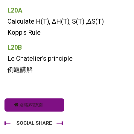
L20A
Calculate H(T), ΔH(T), S(T) ,ΔS(T)
Kopp's Rule
L20B
Le Chatelier's principle
例題講解
返回課程頁面
SOCIAL SHARE