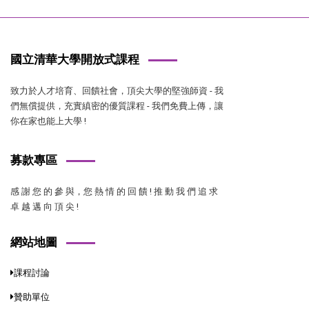
國立清華大學開放式課程
致力於人才培育、回饋社會，頂尖大學的堅強師資 - 我
們無償提供，充實縝密的優質課程 - 我們免費上傳，讓
你在家也能上大學 !
募款專區
感 謝 您 的 參 與，您 熱 情 的 回 饋 ! 推 動 我 們 追 求
卓 越 邁 向 頂 尖 !
網站地圖
課程討論
贊助單位