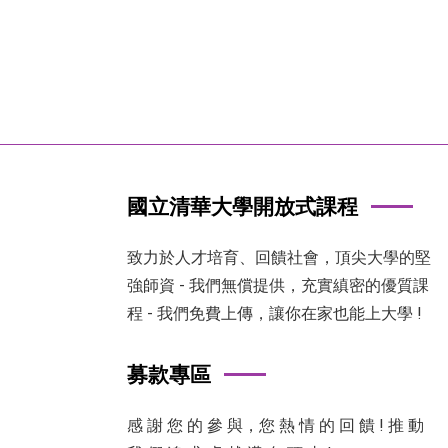
國立清華大學開放式課程
致力於人才培育、回饋社會，頂尖大學的堅
強師資 - 我們無償提供，充實縝密的優質課
程 - 我們免費上傳，讓你在家也能上大學 !
募款專區
感 謝 您 的 參 與，您 熱 情 的 回 饋 ! 推 動