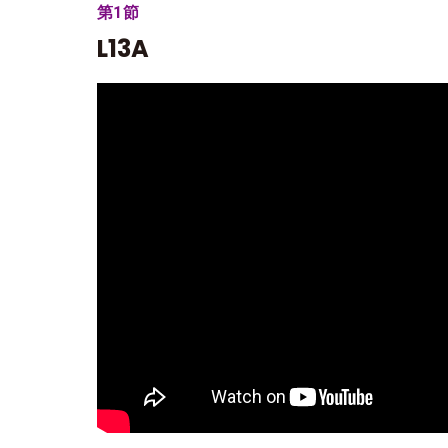
第1節
L13A