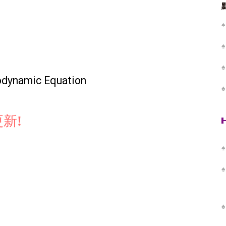
modynamic Equation
更新
!