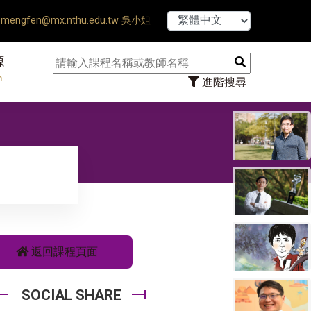
【7/31】11
mengfen@mx.nthu.edu.tw 吳小姐
源
n
進階搜尋
返回課程頁面
SOCIAL SHARE