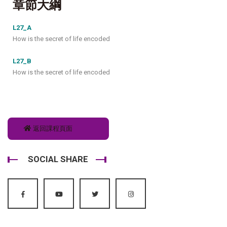
章節大綱
L27_A
How is the secret of life encoded
L27_B
How is the secret of life encoded
返回課程頁面
SOCIAL SHARE