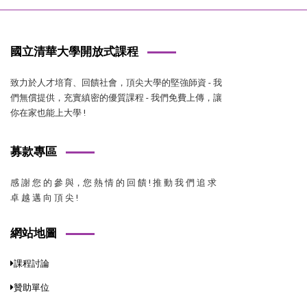
國立清華大學開放式課程
致力於人才培育、回饋社會，頂尖大學的堅強師資 - 我
們無償提供，充實縝密的優質課程 - 我們免費上傳，讓
你在家也能上大學 !
募款專區
感 謝 您 的 參 與，您 熱 情 的 回 饋 ! 推 動 我 們 追 求
卓 越 邁 向 頂 尖 !
網站地圖
課程討論
贊助單位