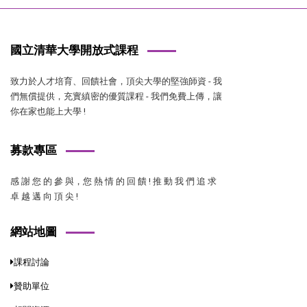
國立清華大學開放式課程
致力於人才培育、回饋社會，頂尖大學的堅強師資 - 我
們無償提供，充實縝密的優質課程 - 我們免費上傳，讓
你在家也能上大學 !
募款專區
感 謝 您 的 參 與，您 熱 情 的 回 饋 ! 推 動 我 們 追 求
卓 越 邁 向 頂 尖 !
網站地圖
課程討論
贊助單位