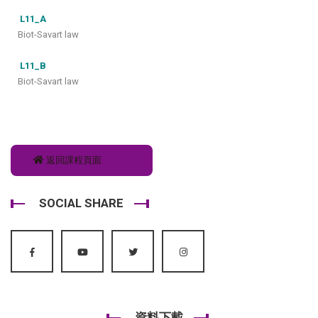
L11_A
Biot-Savart law
L11_B
Biot-Savart law
返回課程頁面
SOCIAL SHARE
資料下載