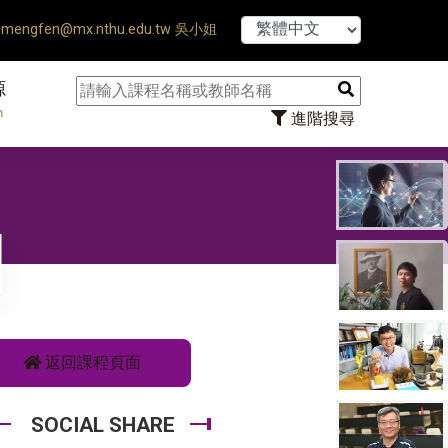
【7/31】114
mengfen@mx.nthu.edu.tw 吳小姐
源
n
進階搜尋
返回課程頁面
SOCIAL SHARE