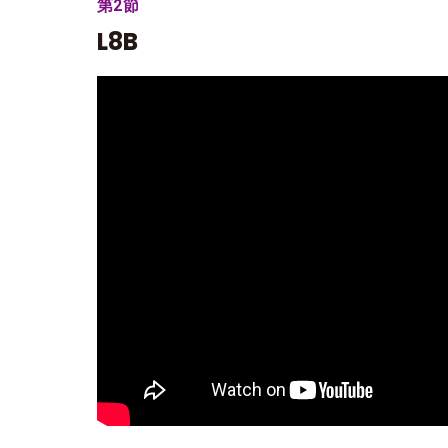
第2節
L8B