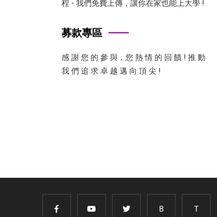
程 - 我們免費上傳，讓你在家也能上大學 !
募款專區
感 謝 您 的 參 與，您 熱 情 的 回 饋 ! 推 動
我 們 追 求 卓 越 邁 向 頂 尖 !
B
T