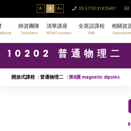
A-
A
A+
03-5715131#35401
材
師資團隊
清華講座
全英語課程
相關資
xtbook
Teachers
NTHU Lecture
EMI
Discussio
10202 普通物理二
開放式課程
普通物理二
第8講 magnetic dipoles