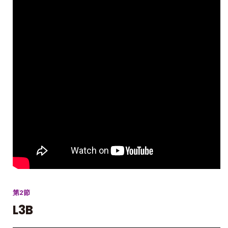
第2節
L3B