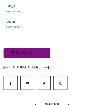
L03_A
electric field
L03_B
electric field
返回課程頁面
SOCIAL SHARE
資料下載