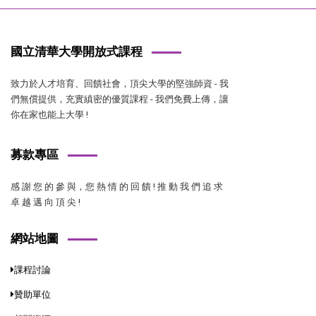
國立清華大學開放式課程
致力於人才培育、回饋社會，頂尖大學的堅強師資 - 我
們無償提供，充實縝密的優質課程 - 我們免費上傳，讓
你在家也能上大學 !
募款專區
感 謝 您 的 參 與，您 熱 情 的 回 饋 ! 推 動 我 們 追 求
卓 越 邁 向 頂 尖 !
網站地圖
課程討論
贊助單位