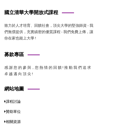
國立清華大學開放式課程
致力於人才培育、回饋社會，頂尖大學的堅強師資 - 我
們無償提供，充實縝密的優質課程 - 我們免費上傳，讓
你在家也能上大學 !
募款專區
感 謝 您 的 參 與，您 熱 情 的 回 饋 ! 推 動 我 們 追 求
卓 越 邁 向 頂 尖 !
網站地圖
課程討論
贊助單位
相關資源