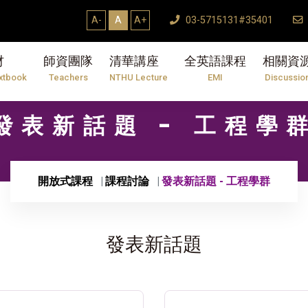
A-
A
A+
03-5715131#35401
材
師資團隊
清華講座
全英語課程
相關資
xtbook
Teachers
NTHU Lecture
EMI
Discussio
發表新話題 - 工程學
開放式課程
課程討論
發表新話題 - 工程學群
發表新話題