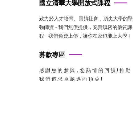
國立清華大學開放式課程
致力於人才培育、回饋社會，頂尖大學的堅
強師資 - 我們無償提供，充實縝密的優質課
程 - 我們免費上傳，讓你在家也能上大學 !
募款專區
感 謝 您 的 參 與，您 熱 情 的 回 饋 ! 推 動
我 們 追 求 卓 越 邁 向 頂 尖 !