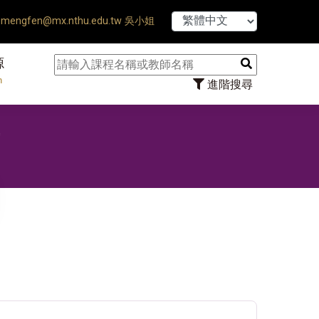
【7/31】11
mengfen@mx.nthu.edu.tw 吳小姐
源
n
進階搜尋
群