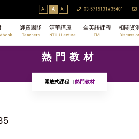
A-
A
A+
03-5715131#35401
材
師資團隊
清華講座
全英語課程
相關資
xtbook
Teachers
NTHU Lecture
EMI
Discussio
熱門教材
開放式課程
熱門教材
35