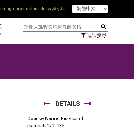
【7/31】114
mengfen@mx.nthu.edu.tw 吳小姐
源
n
進階搜尋
DETAILS
Course Name:
Kinetics of
materials121-135