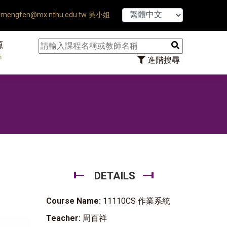
【7/31】11
mengfen@mx.nthu.edu.tw 吳小姐
源
n
進階搜尋
DETAILS
Course Name:
11110CS 作業系統
Teacher:
周百祥