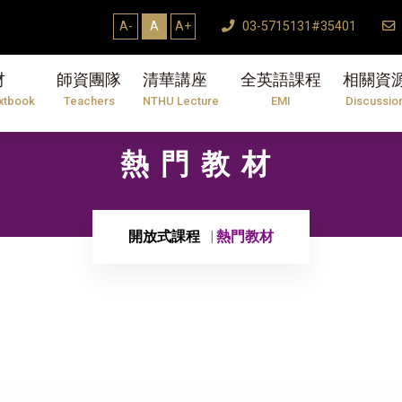
A-
A
A+
03-5715131#35401
材
師資團隊
清華講座
全英語課程
相關資
xtbook
Teachers
NTHU Lecture
EMI
Discussio
熱門教材
開放式課程
熱門教材