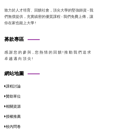
致力於人才培育、回饋社會，頂尖大學的堅強師資 - 我
們無償提供，充實縝密的優質課程 - 我們免費上傳，讓
你在家也能上大學 !
募款專區
感 謝 您 的 參 與，您 熱 情 的 回 饋 ! 推 動 我 們 追 求
卓 越 邁 向 頂 尖 !
網站地圖
課程討論
贊助單位
相關資源
授權推薦
校內問卷