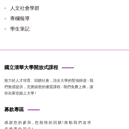
人文社會學群
專欄報導
學生筆記
國立清華大學開放式課程
致力於人才培育、回饋社會，頂尖大學的堅強師資 - 我
們無償提供，充實縝密的優質課程 - 我們免費上傳，讓
你在家也能上大學 !
募款專區
感 謝 您 的 參 與，您 熱 情 的 回 饋 ! 推 動 我 們 追 求
卓 越 邁 向 頂 尖 !