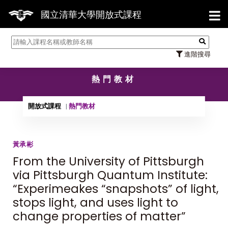
【7
國立清華大學開放式課程
進階搜尋
熱門教材
開放式課程
熱門教材
黃承彬
From the University of Pittsburgh
via Pittsburgh Quantum Institute:
“Experimeakes “snapshots” of light,
stops light, and uses light to
change properties of matter”