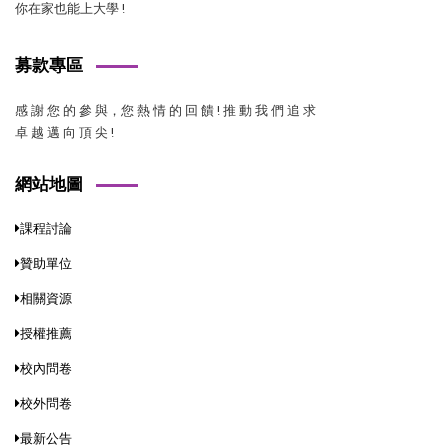
你在家也能上大學 !
募款專區
感 謝 您 的 參 與，您 熱 情 的 回 饋 ! 推 動 我 們 追 求
卓 越 邁 向 頂 尖 !
網站地圖
課程討論
贊助單位
相關資源
授權推薦
校內問卷
校外問卷
最新公告