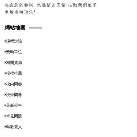
感 謝 您 的 參 與，您 熱 情 的 回 饋 ! 推 動 我 們 追 求
卓 越 邁 向 頂 尖 !
網站地圖
課程討論
贊助單位
相關資源
授權推薦
校內問卷
校外問卷
最新公告
常見問題
助教登入