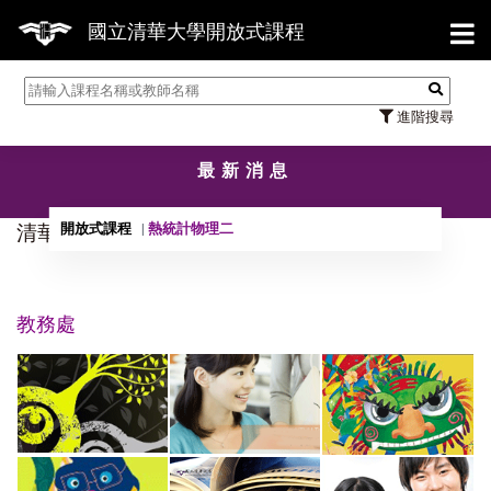
【7/
國立清華大學開放式課程
進階搜尋
最新消息
開放式課程
熱統計物理二
清華大學學習資源一覽表，歡迎您踴躍使用！
教務處