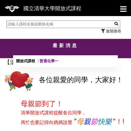
【7
國立清華大學開放式課程
進階搜尋
最新消息
開放式課程
普通化學一
【溫馨小提醒】別忘囉！說聲母親節快樂！
各位親愛的同學，大家好！
母親節到了！
清華開放式課程提醒各位同學，
”
母
親
節
快
樂
”！!
再忙也要記得向媽媽說聲