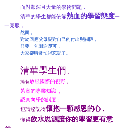
面對艱深且大量的學術問題
，
熱血的學習態度
清華的學生都能依靠
一
一克服
，
然而，
對於回應父母親對自己的付出與關懷，
只要一句謝謝即可，
大家卻時常忙得忘記了。
清華學生們
，
放眼國際的視野
擁有
，
，
紮實的專業知識
認真向學的態度；
懷抱一顆感恩的心
也請您記得
，
飲水思源讓你的學習更有意
懂得