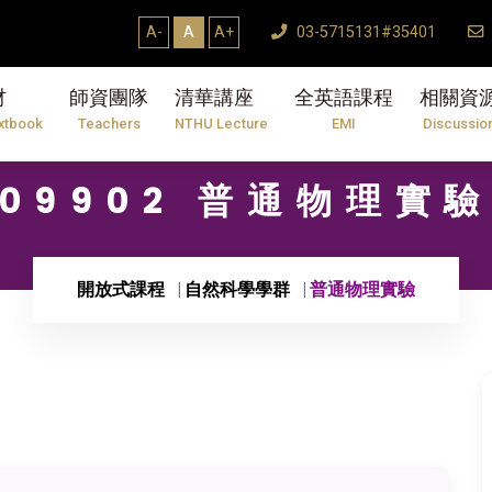
A-
A
A+
03-5715131#35401
材
師資團隊
清華講座
全英語課程
相關資
xtbook
Teachers
NTHU Lecture
EMI
Discussio
09902 普通物理實
開放式課程
自然科學學群
普通物理實驗