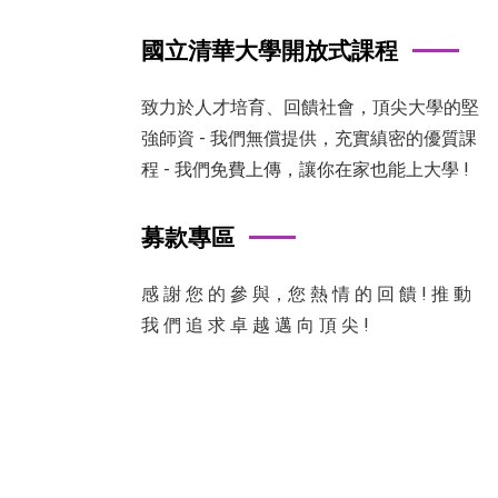
國立清華大學開放式課程
致力於人才培育、回饋社會，頂尖大學的堅
強師資 - 我們無償提供，充實縝密的優質課
程 - 我們免費上傳，讓你在家也能上大學 !
募款專區
感 謝 您 的 參 與，您 熱 情 的 回 饋 ! 推 動
我 們 追 求 卓 越 邁 向 頂 尖 !