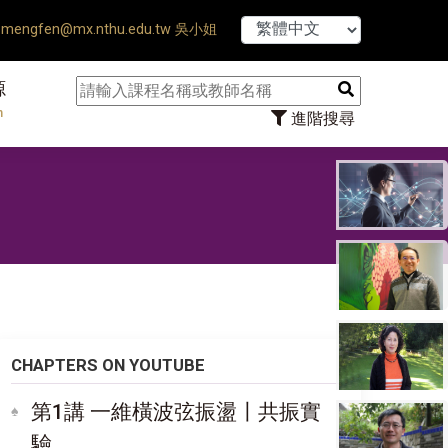
【7/31】114學
mengfen@mx.nthu.edu.tw 吳小姐
源
n
進階搜尋
驗
CHAPTERS ON YOUTUBE
第1講 一維橫波弦振盪〡共振實
驗