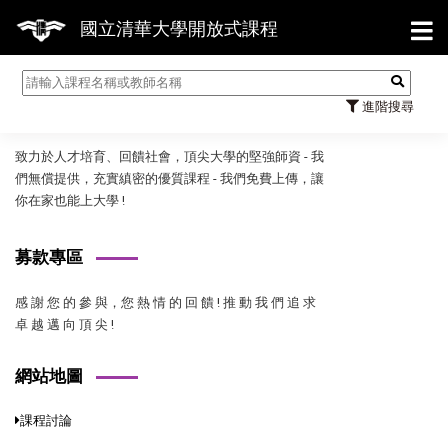
【
國立清華大學開放式課程
國立清華大學開放式課程
進階搜尋
致力於人才培育、回饋社會，頂尖大學的堅強師資 - 我
們無償提供，充實縝密的優質課程 - 我們免費上傳，讓
你在家也能上大學 !
募款專區
感 謝 您 的 參 與，您 熱 情 的 回 饋 ! 推 動 我 們 追 求
卓 越 邁 向 頂 尖 !
網站地圖
課程討論