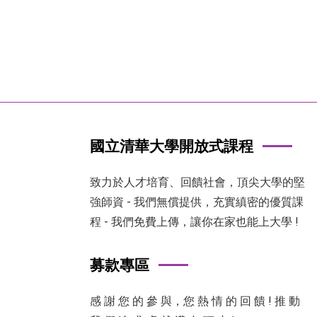
國立清華大學開放式課程
致力於人才培育、回饋社會，頂尖大學的堅
強師資 - 我們無償提供，充實縝密的優質課
程 - 我們免費上傳，讓你在家也能上大學 !
募款專區
感 謝 您 的 參 與，您 熱 情 的 回 饋 ! 推 動