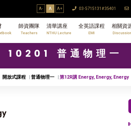
A-
A
A+
03-5715131#35401
材
師資團隊
清華講座
全英語課程
相關資
xtbook
Teachers
NTHU Lecture
EMI
Discussio
10201 普通物理一
開放式課程
普通物理一
第12R講 Energy, Energy, Energy
gy