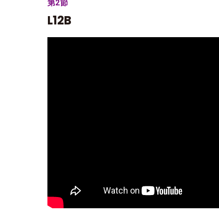
第2節
L12B