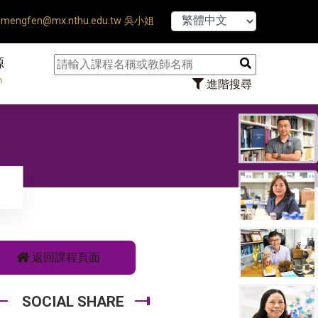
【7/31】11
mengfen@mx.nthu.edu.tw 吳小姐
源
n
進階搜尋
返回課程頁面
SOCIAL SHARE