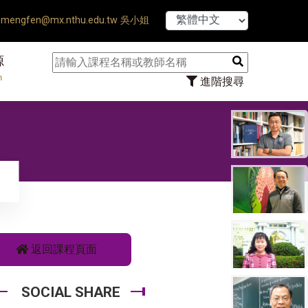
【7/31】114學
mengfen@mx.nthu.edu.tw 吳小姐
源
n
進階搜尋
返回課程頁面
SOCIAL SHARE