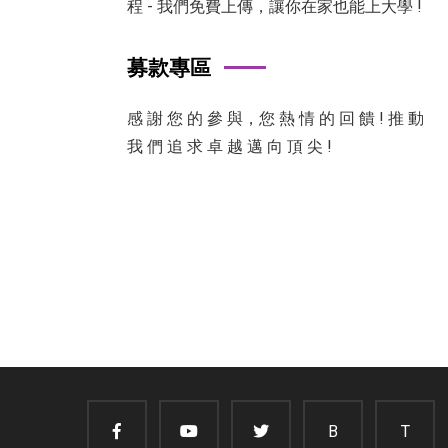
程 - 我們免費上傳，讓你在家也能上大學 !
募款專區
感 謝 您 的 參 與，您 熱 情 的 回 饋 ! 推 動
我 們 追 求 卓 越 邁 向 頂 尖 !
B
T