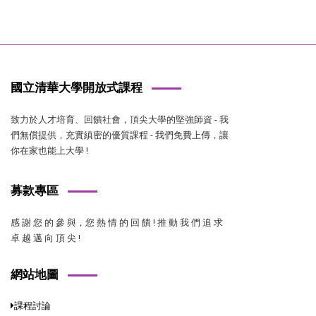
國立清華大學開放式課程
致力於人才培育、回饋社會，頂尖大學的堅強師資 - 我
們無償提供，充實縝密的優質課程 - 我們免費上傳，讓
你在家也能上大學 !
募款專區
感 謝 您 的 參 與，您 熱 情 的 回 饋 ! 推 動 我 們 追 求
卓 越 邁 向 頂 尖 !
網站地圖
課程討論