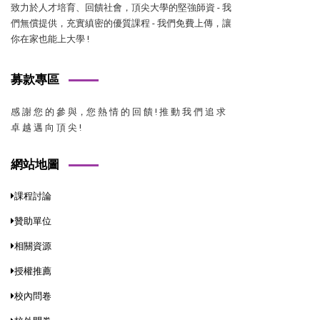
致力於人才培育、回饋社會，頂尖大學的堅強師資 - 我
們無償提供，充實縝密的優質課程 - 我們免費上傳，讓
你在家也能上大學 !
募款專區
感 謝 您 的 參 與，您 熱 情 的 回 饋 ! 推 動 我 們 追 求
卓 越 邁 向 頂 尖 !
網站地圖
課程討論
贊助單位
相關資源
授權推薦
校內問卷