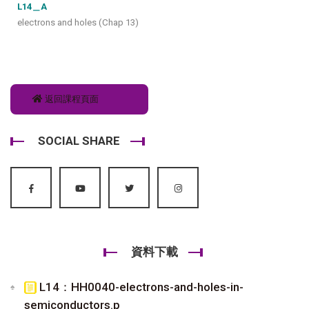
L14＿A
electrons and holes (Chap 13)
返回課程頁面
SOCIAL SHARE
資料下載
L14：HH0040-electrons-and-holes-in-
semiconductors.p