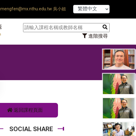
【7/31】11
mengfen@mx.nthu.edu.tw 吳小姐
源
n
進階搜尋
學
返回課程頁面
SOCIAL SHARE