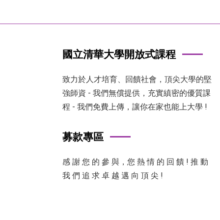
國立清華大學開放式課程
致力於人才培育、回饋社會，頂尖大學的堅
強師資 - 我們無償提供，充實縝密的優質課
程 - 我們免費上傳，讓你在家也能上大學 !
募款專區
感 謝 您 的 參 與，您 熱 情 的 回 饋 ! 推 動
我 們 追 求 卓 越 邁 向 頂 尖 !