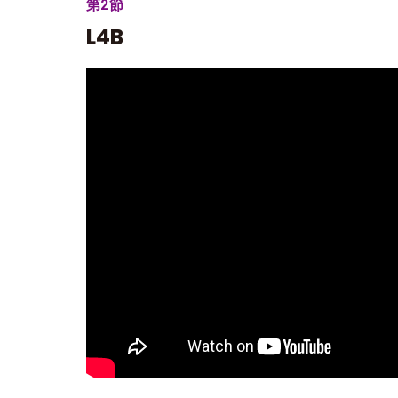
第2節
L4B