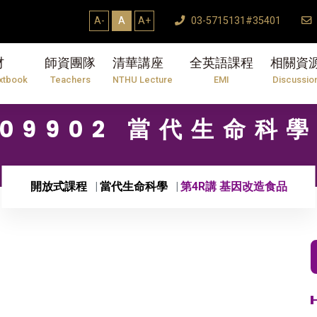
A-
A
A+
03-5715131#35401
材
師資團隊
清華講座
全英語課程
相關資
xtbook
Teachers
NTHU Lecture
EMI
Discussio
09902 當代生命科
開放式課程
當代生命科學
第4R講 基因改造食品