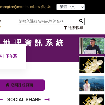
【7/31】114學
mengfen@mx.nthu.edu.tw 吳小姐
源
n
進階搜尋
史地理資訊系統
料｜下午系
返回課程頁面
SOCIAL SHARE