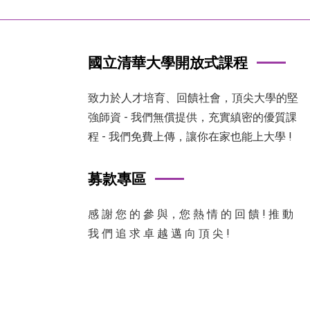
國立清華大學開放式課程
致力於人才培育、回饋社會，頂尖大學的堅
強師資 - 我們無償提供，充實縝密的優質課
程 - 我們免費上傳，讓你在家也能上大學 !
募款專區
感 謝 您 的 參 與，您 熱 情 的 回 饋 ! 推 動
我 們 追 求 卓 越 邁 向 頂 尖 !