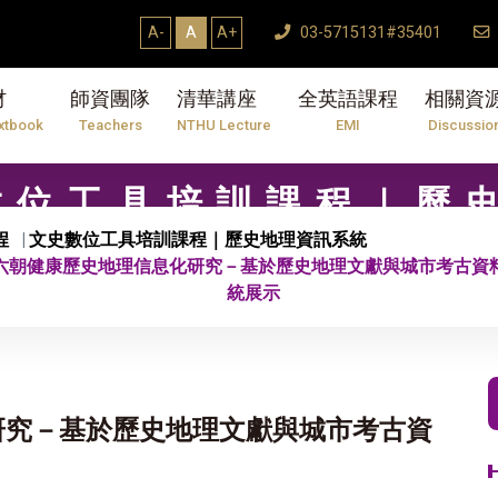
A-
A
A+
03-5715131#35401
材
師資團隊
清華講座
全英語課程
相關資
xtbook
Teachers
NTHU Lecture
EMI
Discussio
文史數位工具培訓課程｜歷
程
文史數位工具培訓課程｜歷史地理資訊系統
 六朝健康歷史地理信息化研究－基於歷史地理文獻與城市考古資
統展示
研究－基於歷史地理文獻與城市考古資