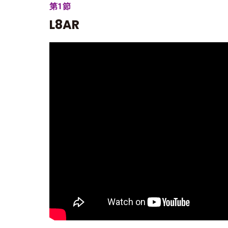
第1節
L8AR