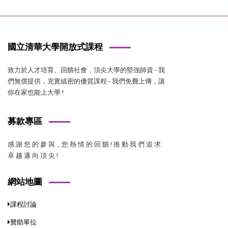
國立清華大學開放式課程
致力於人才培育、回饋社會，頂尖大學的堅強師資 - 我
們無償提供，充實縝密的優質課程 - 我們免費上傳，讓
你在家也能上大學 !
募款專區
感 謝 您 的 參 與，您 熱 情 的 回 饋 ! 推 動 我 們 追 求
卓 越 邁 向 頂 尖 !
網站地圖
課程討論
贊助單位