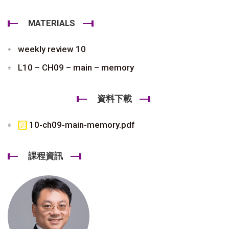
MATERIALS
weekly review 10
L10 – CH09 – main – memory
資料下載
10-ch09-main-memory.pdf
課程資訊