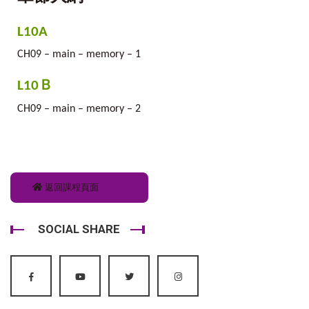
L10A
CH09 – main – memory – 1
L10Ｂ
CH09 – main – memory – 2
返回課程頁面
SOCIAL SHARE