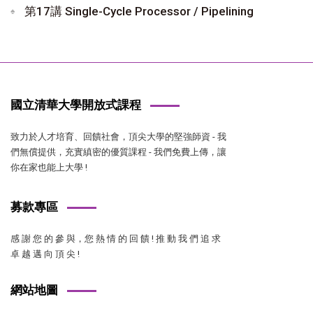
第17講 Single-Cycle Processor / Pipelining
國立清華大學開放式課程
致力於人才培育、回饋社會，頂尖大學的堅強師資 - 我
們無償提供，充實縝密的優質課程 - 我們免費上傳，讓
你在家也能上大學 !
募款專區
感 謝 您 的 參 與，您 熱 情 的 回 饋 ! 推 動 我 們 追 求
卓 越 邁 向 頂 尖 !
網站地圖