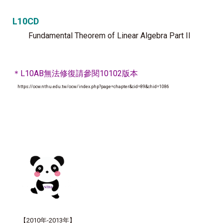
L10CD
Fundamental Theorem of Linear Algebra Part II
＊L10AB無法修復請參閱10102版本
https://ocw.nthu.edu.tw/ocw/index.php?page=chapter&cid=89&chid=1086
【
2010年-2013年
】