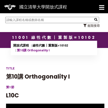
【7/
國立清華大學開放式課程
進階搜尋
11001 線性代數〡重製版=10102
開放式課程
線性代數〡重製版=10102
第10講 Orthogonality I
TITLE
第10講 Orthogonality I
第1節
L10C