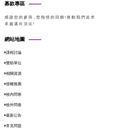
募款專區
感 謝 您 的 參 與，您 熱 情 的 回 饋 ! 推 動 我 們 追 求
卓 越 邁 向 頂 尖 !
網站地圖
課程討論
贊助單位
相關資源
授權推薦
校內問卷
校外問卷
最新公告
常見問題