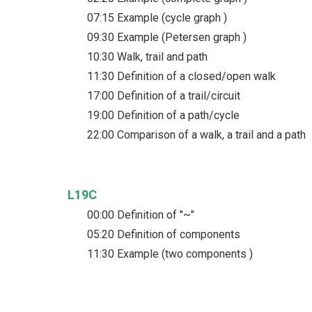
07:15 Example (cycle graph )
09:30 Example (Petersen graph )
10:30 Walk, trail and path
11:30 Definition of a closed/open walk
17:00 Definition of a trail/circuit
19:00 Definition of a path/cycle
22:00 Comparison of a walk, a trail and a path
L19C
00:00 Definition of "~"
05:20 Definition of components
11:30 Example (two components )