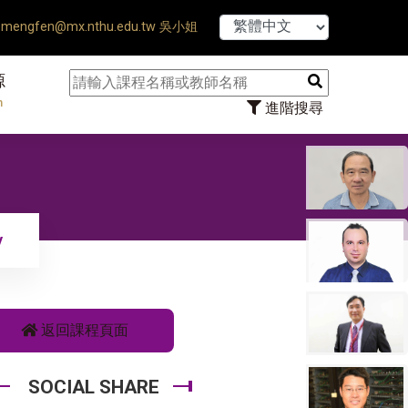
【7/31】114學年
mengfen@mx.nthu.edu.tw 吳小姐
源
n
進階搜尋
y
返回課程頁面
SOCIAL SHARE