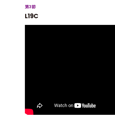
第3節
L19C