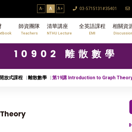
A-
A
A+
03-5715131#35401
材
師資團隊
清華講座
全英語課程
相關資
xtbook
Teachers
NTHU Lecture
EMI
Discussio
10902 離散數學
開放式課程
離散數學
第19講 Introduction to Graph Theor
 Theory