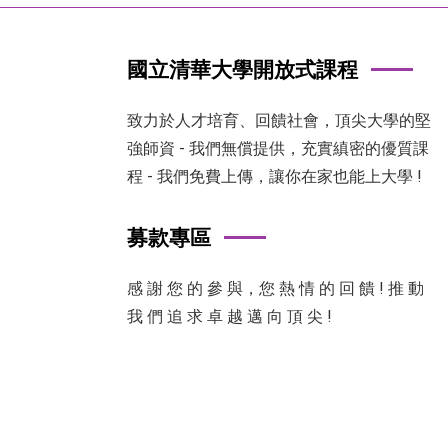
國立清華大學開放式課程
致力於人才培育、回饋社會，頂尖大學的堅
強師資 - 我們無償提供，充實縝密的優質課
程 - 我們免費上傳，讓你在家也能上大學 !
募款專區
感 謝 您 的 參 與，您 熱 情 的 回 饋 ! 推 動
我 們 追 求 卓 越 邁 向 頂 尖 !