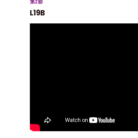
第2節
L19B