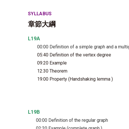
SYLLABUS
章節大綱
L19A
00:00 Definition of a simple graph and a multi
05:40 Definition of the vertex degree
09:20 Example
12:30 Theorem
19:00 Property (Handshaking lemma )
L19B
00:00 Definition of the regular graph
02:20 Example (complete graph )