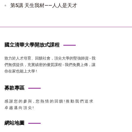
第5講 天生我材——人人是天才
國立清華大學開放式課程
致力於人才培育、回饋社會，頂尖大學的堅強師資 - 我
們無償提供，充實縝密的優質課程 - 我們免費上傳，讓
你在家也能上大學 !
募款專區
感 謝 您 的 參 與，您 熱 情 的 回 饋 ! 推 動 我 們 追 求
卓 越 邁 向 頂 尖 !
網站地圖