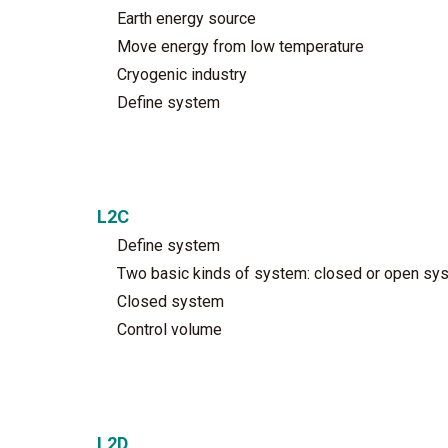
Earth energy source
Move energy from low temperature
Cryogenic industry
Define system
L2C
Define system
Two basic kinds of system: closed or open sy
Closed system
Control volume
L2D