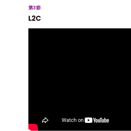
第3節
L2C