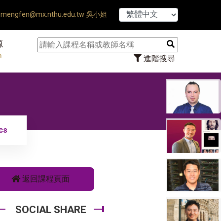
hesis Defense Ends ♠ 【8/1
mengfen@mx.nthu.edu.tw 吳小姐
源
n
進階搜尋
cs
返回課程頁面
SOCIAL SHARE