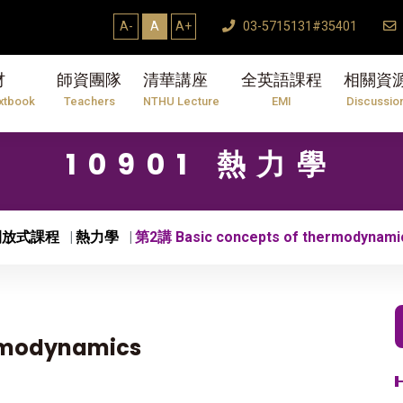
【7/31】114學年度第2學期研究生論文口試結束T
A-
A
A+
03-5715131#35401
材
師資團隊
清華講座
全英語課程
相關資
xtbook
Teachers
NTHU Lecture
EMI
Discussio
10901 熱力學
開放式課程
熱力學
第2講 Basic concepts of thermodynami
ermodynamics