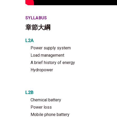
SYLLABUS
章節大綱
L2A
Power supply system
Load management
A brief history of energy
Hydropower
L2B
Chemical battery
Power loss
Mobile phone battery