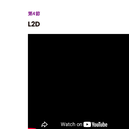
第4節
L2D