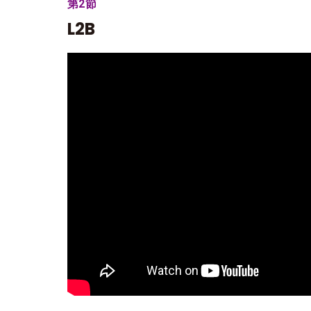
第2節
L2B