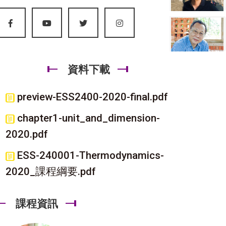
資料下載
preview-ESS2400-2020-final.pdf
chapter1-unit_and_dimension-
2020.pdf
ESS-240001-Thermodynamics-
2020_課程綱要.pdf
課程資訊