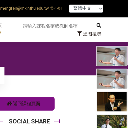
【7/31】114學年
mengfen@mx.nthu.edu.tw 吳小姐
源
n
進階搜尋
返回課程頁面
SOCIAL SHARE