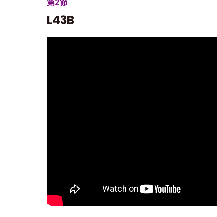
第2節
L43B