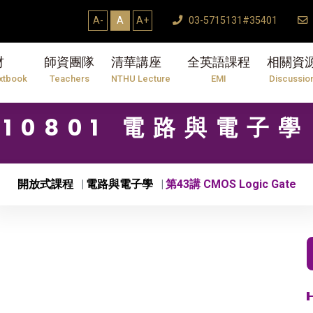
A-
A
A+
03-5715131#35401
材
師資團隊
清華講座
全英語課程
相關資
xtbook
Teachers
NTHU Lecture
EMI
Discussio
10801 電路與電子學
開放式課程
電路與電子學
第43講 CMOS Logic Gate