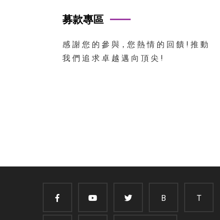
募款專區
感 謝 您 的 參 與，您 熱 情 的 回 饋 ! 推 動
我 們 追 求 卓 越 邁 向 頂 尖 !
B
T