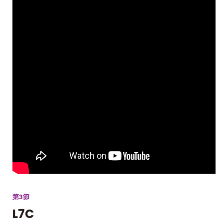
第3節
L7C