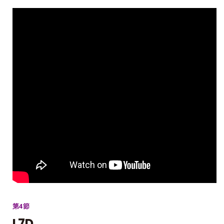
第4節
L7D