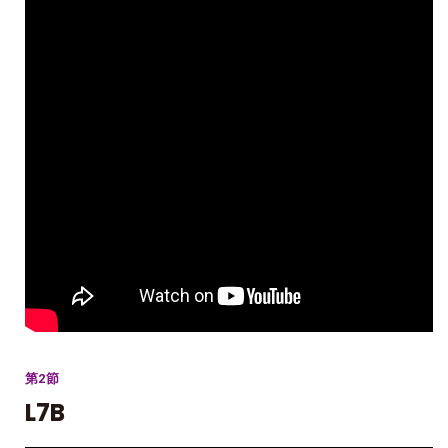
第2節
L7B