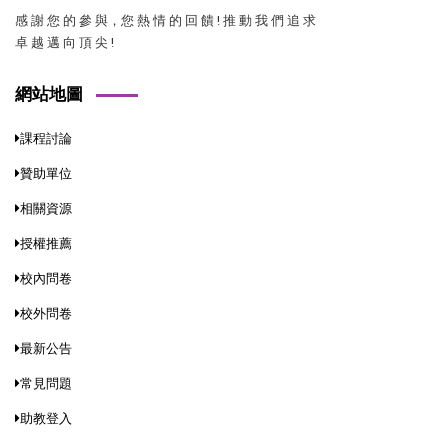
感 謝 您 的 參 與，您 熱 情 的 回 饋 ! 推 動 我 們 追 求
卓 越 邁 向 頂 尖 !
網站地圖
課程討論
贊助單位
相關資源
授權推薦
校內問卷
校外問卷
最新公告
常見問題
助教登入