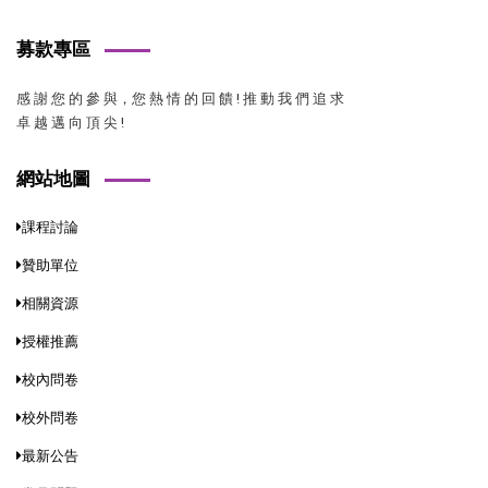
募款專區
感 謝 您 的 參 與，您 熱 情 的 回 饋 ! 推 動 我 們 追 求
卓 越 邁 向 頂 尖 !
網站地圖
課程討論
贊助單位
相關資源
授權推薦
校內問卷
校外問卷
最新公告