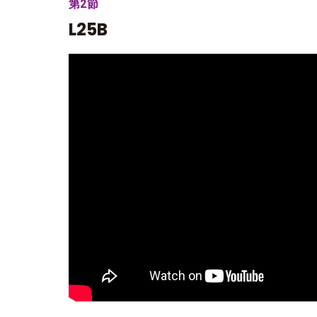
第2節
L25B