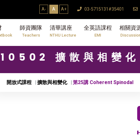
A-
A
A+
03-5715131#35401
材
師資團隊
清華講座
全英語課程
相關資
xtbook
Teachers
NTHU Lecture
EMI
Discussio
10502 擴散與相變化
開放式課程
擴散與相變化
第25講 Coherent Spinodal