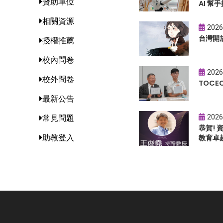
贊助單位
AI 幫手
相關資源
2026
台灣開
授權推薦
校內問卷
2026
校外問卷
TOC
最新公告
2026
常見問題
恭賀!
助教登入
教育卓