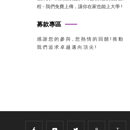
程 - 我們免費上傳，讓你在家也能上大學 !
募款專區
感 謝 您 的 參 與，您 熱 情 的 回 饋 ! 推 動
我 們 追 求 卓 越 邁 向 頂 尖 !
B
T