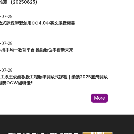
推薦 ! (20250825)
-07-28
放式課程聯盟創用CC4.0中英文版授權書
-07-28
EC攜手均一教育平台 推動數位學習新未來
-07-28
 資工系王俊堯教授工程數學開放式課程｜榮獲2025臺灣開放
越獎OCW組特優!!
More