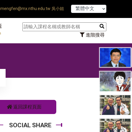
【7/31】114學年
mengfen@mx.nthu.edu.tw 吳小姐
源
n
進階搜尋
返回課程頁面
SOCIAL SHARE