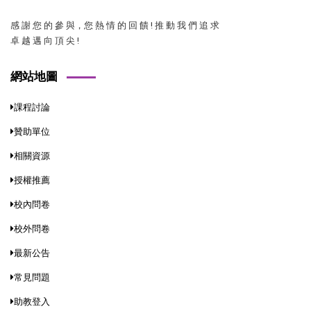
感 謝 您 的 參 與，您 熱 情 的 回 饋 ! 推 動 我 們 追 求
卓 越 邁 向 頂 尖 !
網站地圖
課程討論
贊助單位
相關資源
授權推薦
校內問卷
校外問卷
最新公告
常見問題
助教登入