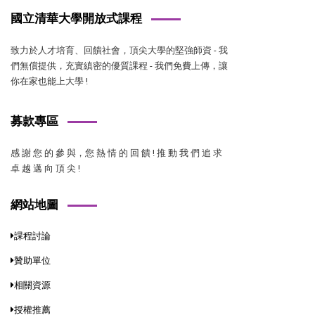
國立清華大學開放式課程
致力於人才培育、回饋社會，頂尖大學的堅強師資 - 我
們無償提供，充實縝密的優質課程 - 我們免費上傳，讓
你在家也能上大學 !
募款專區
感 謝 您 的 參 與，您 熱 情 的 回 饋 ! 推 動 我 們 追 求
卓 越 邁 向 頂 尖 !
網站地圖
課程討論
贊助單位
相關資源
授權推薦