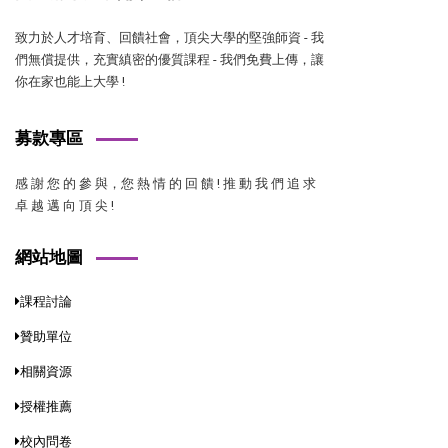
致力於人才培育、回饋社會，頂尖大學的堅強師資 - 我
們無償提供，充實縝密的優質課程 - 我們免費上傳，讓
你在家也能上大學 !
募款專區
感 謝 您 的 參 與，您 熱 情 的 回 饋 ! 推 動 我 們 追 求
卓 越 邁 向 頂 尖 !
網站地圖
課程討論
贊助單位
相關資源
授權推薦
校內問卷