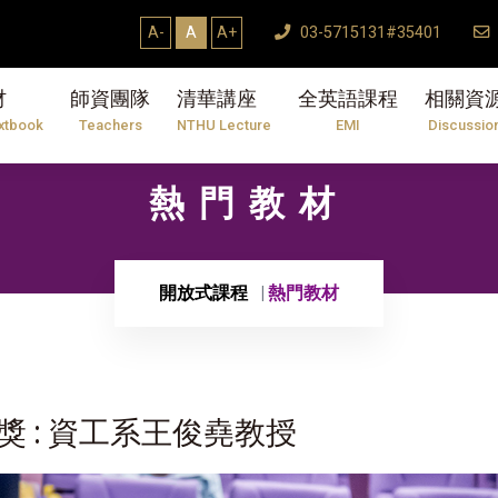
A-
A
A+
03-5715131#35401
材
師資團隊
清華講座
全英語課程
相關資
xtbook
Teachers
NTHU Lecture
EMI
Discussio
熱門教材
開放式課程
熱門教材
獎 : 資工系王俊堯教授