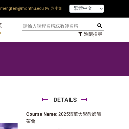
【7/31】114學年
mengfen@mx.nthu.edu.tw 吳小姐
源
n
進階搜尋
DETAILS
Course Name:
2025清華大學教師節
茶會