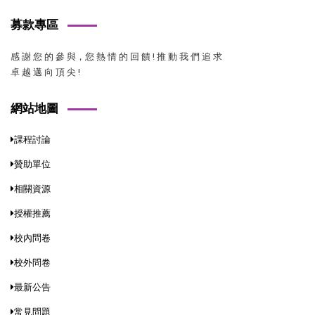
募款專區
感 謝 您 的 參 與，您 熱 情 的 回 饋 ! 推 動 我 們 追 求
卓 越 邁 向 頂 尖 !
網站地圖
課程討論
贊助單位
相關資源
授權推薦
校內問卷
校外問卷
最新公告
常見問題