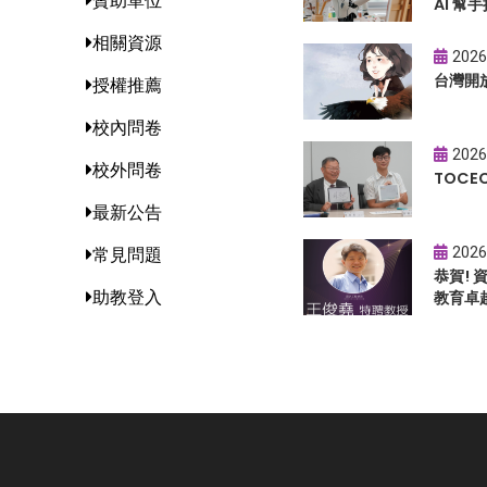
贊助單位
AI 幫手
相關資源
2026
台灣開
授權推薦
校內問卷
2026
校外問卷
TOC
最新公告
2026
常見問題
恭賀!
助教登入
教育卓