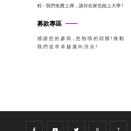
程 - 我們免費上傳，讓你在家也能上大學 !
募款專區
感 謝 您 的 參 與，您 熱 情 的 回 饋 ! 推 動
我 們 追 求 卓 越 邁 向 頂 尖 !
B
T