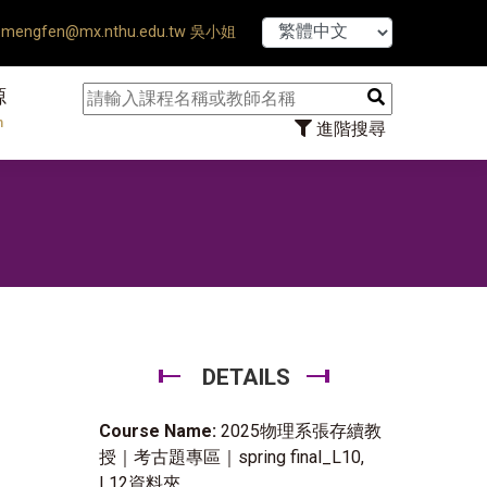
【7/31】1
mengfen@mx.nthu.edu.tw 吳小姐
源
n
進階搜尋
DETAILS
Course Name:
2025物理系張存續教
授｜考古題專區｜spring final_L10,
L12資料夾