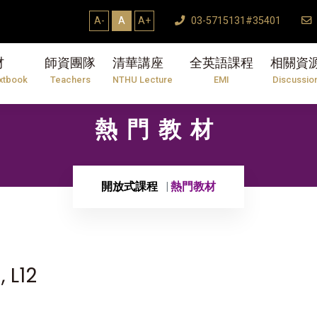
A-
A
A+
03-5715131#35401
材
師資團隊
清華講座
全英語課程
相關資
xtbook
Teachers
NTHU Lecture
EMI
Discussio
熱門教材
開放式課程
熱門教材
, L12