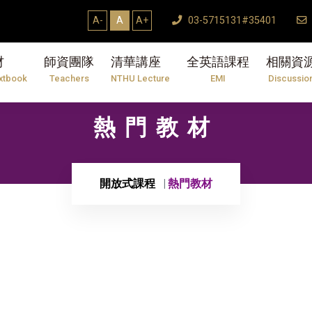
A-
A
A+
03-5715131#35401
材
師資團隊
清華講座
全英語課程
相關資
xtbook
Teachers
NTHU Lecture
EMI
Discussio
熱門教材
開放式課程
熱門教材