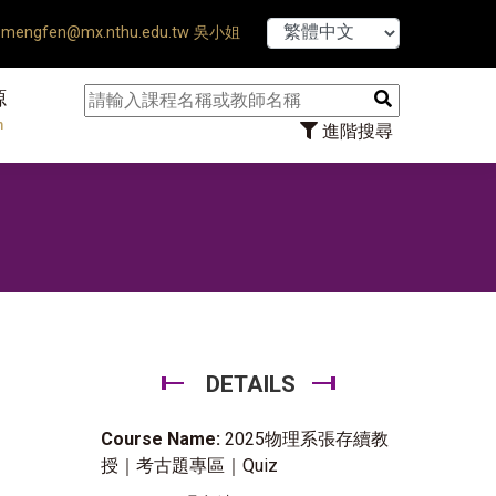
【7/31】1
mengfen@mx.nthu.edu.tw 吳小姐
源
n
進階搜尋
DETAILS
Course Name:
2025物理系張存續教
授｜考古題專區｜Quiz