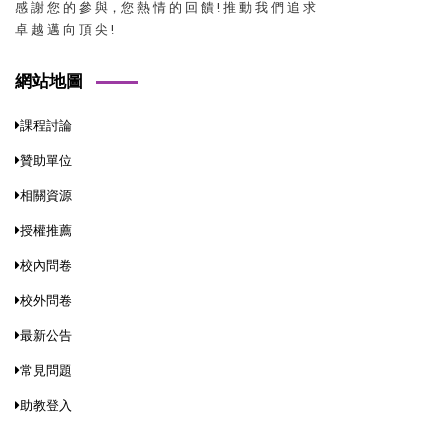
感 謝 您 的 參 與，您 熱 情 的 回 饋 ! 推 動 我 們 追 求
卓 越 邁 向 頂 尖 !
網站地圖
課程討論
贊助單位
相關資源
授權推薦
校內問卷
校外問卷
最新公告
常見問題
助教登入