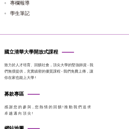
專欄報導
學生筆記
國立清華大學開放式課程
致力於人才培育、回饋社會，頂尖大學的堅強師資 - 我
們無償提供，充實縝密的優質課程 - 我們免費上傳，讓
你在家也能上大學 !
募款專區
感 謝 您 的 參 與，您 熱 情 的 回 饋 ! 推 動 我 們 追 求
卓 越 邁 向 頂 尖 !
網站地圖