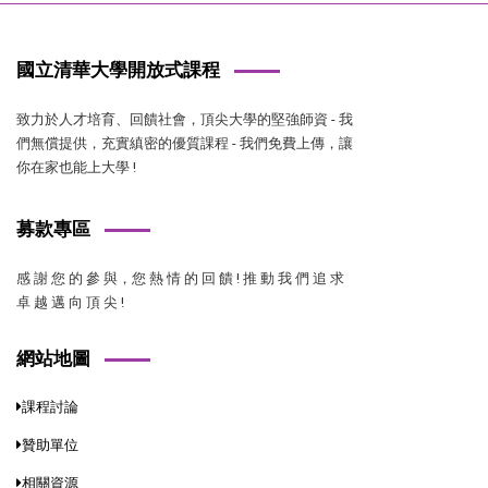
國立清華大學開放式課程
致力於人才培育、回饋社會，頂尖大學的堅強師資 - 我
們無償提供，充實縝密的優質課程 - 我們免費上傳，讓
你在家也能上大學 !
募款專區
感 謝 您 的 參 與，您 熱 情 的 回 饋 ! 推 動 我 們 追 求
卓 越 邁 向 頂 尖 !
網站地圖
課程討論
贊助單位
相關資源